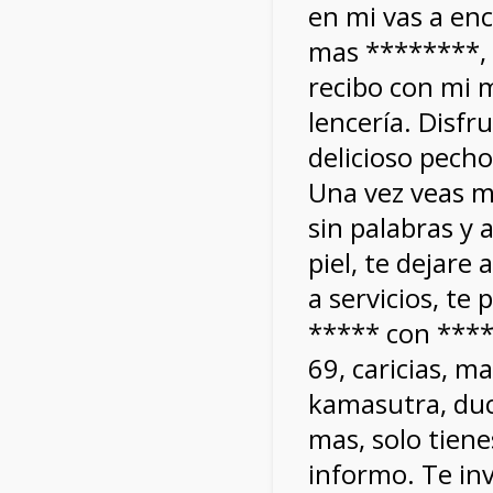
en mi vas a en
mas ********, 
recibo con mi 
lencería. Disfr
delicioso pecho
Una vez veas m
sin palabras y 
piel, te dejar
a servicios, te
***** con ****
69, caricias, m
kamasutra, duc
mas, solo tien
informo. Te inv