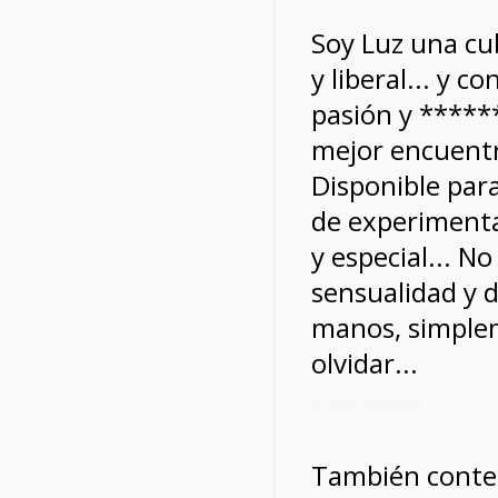
Soy Luz una cu
y liberal... y c
pasión y ******
mejor encuentr
Disponible par
de experiment
y especial... No
sensualidad y 
manos, simple
olvidar...
Mi móvil: 670308602
También conte