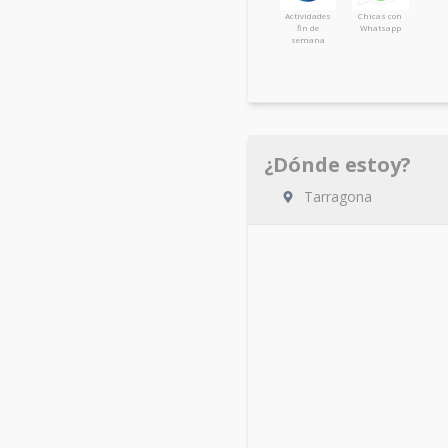
Actividades
Chicas con
fin de
Whatsapp
semana
¿Dónde estoy?
Tarragona