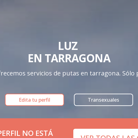
LUZ 

EN TARRAGONA
recemos servicios de putas en tarragona. Sólo pe
Edita tu perfil
Transexuales
ERFIL NO ESTÁ
VER TODAS LAS