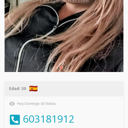
Edad:
30
Hoy
Domingo
43
Visitas
603181912