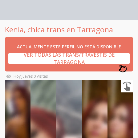
Kenia, chica trans en Tarragona
ACTUALMENTE ESTE PERFIL NO ESTÁ DISPONIBLE
VER TODAS LAS TRANS/TRAVESTIS DE
TARRAGONA
Hoy
Jueves
0
Visitas